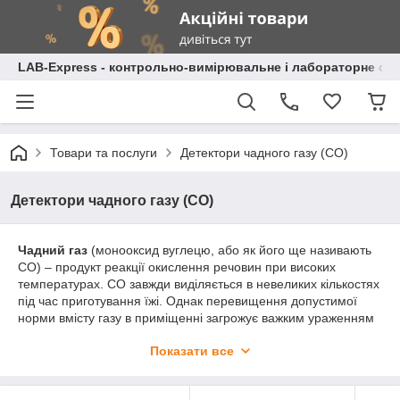
LAB-Express - контрольно-вимірювальне і лабораторне об
Товари та послуги
Детектори чадного газу (СО)
Детектори чадного газу (СО)
Чадний газ
(монооксид вуглецю, або як його ще називають
CO) – продукт реакції окислення речовин при високих
температурах. CO завжди виділяється в невеликих кількостях
під час приготування їжі. Однак перевищення допустимої
норми вмісту газу в приміщенні загрожує важким ураженням
здоров'я, а іноді може призвести до летального випадку.
Показати все
Чадний газ щорічно забирає життя тисяч людей тільки через
те, що людина не в змозі відчути загрозу до настання
симптомів. Найчастіше це відбувається, коли вже пізно що-