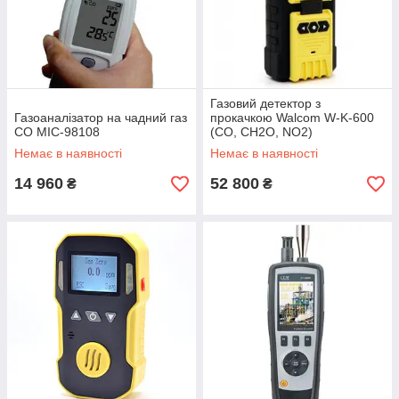
Віді аналізаторів повітря
Все частіше люди вдаються до використання певних
моделей побутових датчіків CO. До найбільш популярних
варіантів можна віднести 3 основних види пристроїв:
Детектори на основі напівпровідників.
Газовий детектор з
Інфрачервоні датчики.
Газоаналізатор на чадний газ
прокачкою Walcom W-K-600
CO MIC-98108
(CO, CH2O, NO2)
Пристрої з електрохімічним методом визначення.
Немає в наявності
Немає в наявності
14 960
52 800
₴
₴