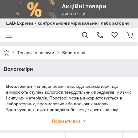
LAB-Express - контрольно-вимірювальне і лабораторне об
Товари та послуги
Вологоміри
Вологоміри
Вологоміри
– спеціалізовані прилади аналізатори, що
вимірюють ступінь вологості твердотільних предметів, у язких
і сипучих матеріалів. Пристрої можна використовується в
лабораторних, промислових або польових умовах.
Застосування таких приладів забезпечує досить високу
точність показань, при цьому не вимагають підготовки проб
Показати все
для вимірювання.
Обов'язковою умовою при експлуатації вологомірів є
утримання в чистоті вимірювального датчика (пластини), так