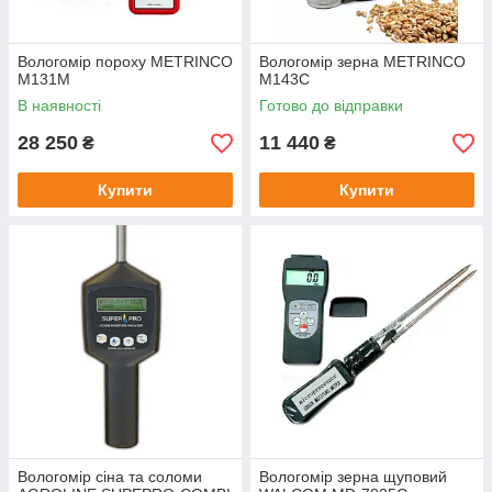
Вологомір пороху METRINCO
Вологомір зерна METRINCO
M131M
M143C
В наявності
Готово до відправки
28 250
11 440
₴
₴
Купити
Купити
Вологомір сіна та соломи
Вологомір зерна щуповий