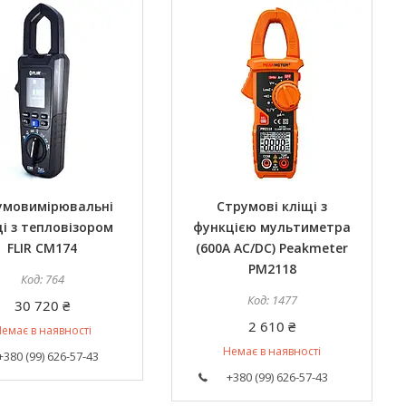
умовимірювальні
Струмові кліщі з
і з тепловізором
функцією мультиметра
FLIR CM174
(600A AC/DC) Peakmeter
PM2118
764
1477
30 720 ₴
2 610 ₴
емає в наявності
Немає в наявності
+380 (99) 626-57-43
+380 (99) 626-57-43