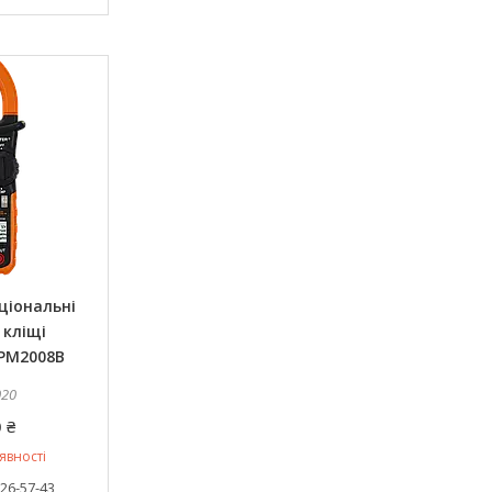
ціональні
 кліщі
 PM2008B
020
 ₴
явності
626-57-43