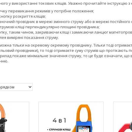
ного у використанні токових кліщів. Уважно прочитайте інструкцію з 
учку перемикання режимів у потрібне положення;
кнопку розкриття кліщів;
ночний провідник в мережі змінного струму або в мережі постійного 
трумові кліщі перпендикулярно площині провідника;
опку, таким чином, закриваючи кліщі і замикаючи ланцюг магнітопров
плея виміряні показання струму.
можна тільки на окремому окремому провіднику. Тільки тоді отримає
ульовий провідники), то тоді отримаєте суму струмів що протікають п
рилад покаже мінімальне значення струму, то це буде означати, що в
нню.