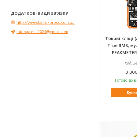
http://www.lab-express.com.ua
labexpress2024@gmail.com
Токові кліщі (
True RMS, му
PEAKMETER
2
3 300
Готово до в
Купи