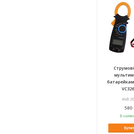
Струмові
мультиме
батарейкам
VC326
2
580 
В наявн
Купи