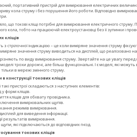
асний, портативний пристрій для вимірювання електричних величин: с
зриву кола струму і без порушення його роботи. Відповідно вимірюв
три.
іло, що токові кліщі потрібні для вимірювання електричного струму
го кола, тобто на працюючій електроустановці без її зупинки і про
х кліщів
ть з стрілочної індикацією – це коли виміряне значення струму фіксую
виміряне значення струму виводиться на дисплей, що реалізовано на
різняють по виду вимірювання струму. Звертайте на це увагу перед в
і моделі трохи дорожчі, але більш функціональні. І є моделі, які можу
тільки в мережі змінного струму.
 в конструкції токових кліщів
 такі пристрої складаються з наступних елементів:
 у формі кліщів.
ття кліщів для обхвату провідника.
ідключення вимірювальних щупів.
кання режимів вимірювання.
дисплей для виведення інформації.
ії результатів вимірювання.
щупи, які підключаються до відповідних гнізд.
тосування токових кліщів