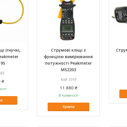
і (гнучкі,
Струмові кліщі з
Струм
Peakmeter
функцією вимірювання
19S
потужності Peakmeter
MS2203
483
1019
 ₴
11 880 ₴
ості
В наявності
ти
Купити