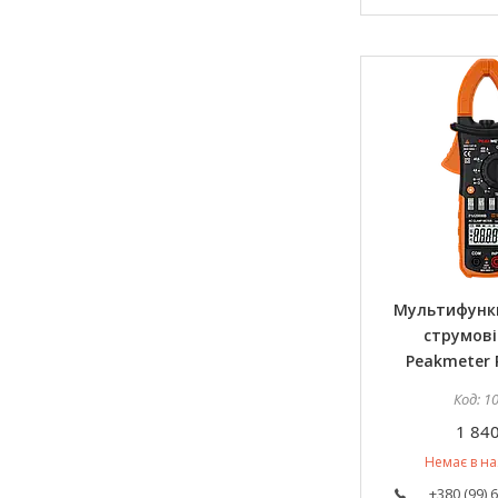
Мультифунк
струмові
Peakmeter
1
1 840
Немає в на
+380 (99) 