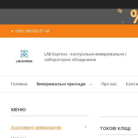
+380 (99) 626-57-43
LAB-Express - контрольно-вимірювальне і
лабораторне обладнання
Головна
Вимірювальні прилади
Про нас
Конта
Асортимент вимірювачів
ТОКОВІ КЛІЩІ