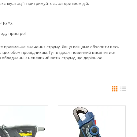
експлуатації і притримуйтесь алгоритмом дій:
струму;
оду пристрої;
те правильне значення струму. Якщо кліщами обхопити весь
о цих обом провідникам. Тут в ідеалі повинний висвітитися
 обладнанні є невеликий витік струму, що дорівнює