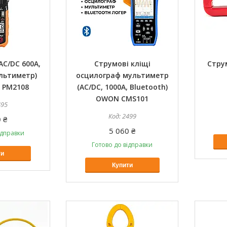
AC/DC 600А,
Струмові кліщі
Струм
льтиметр)
осцилограф мультиметр
 PM2108
(AC/DC, 1000А, Bluetooth)
OWON CMS101
495
2499
 ₴
5 060 ₴
ідправки
Готово до відправки
ти
Купити