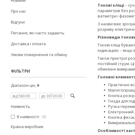
Новини
Токові кліщі
– суч
параметрів без ро
Про нас
ватметри і фазоме
Відгуки
З назви вже зрозум
розриву електрично
Питання, які часто задають
Різновиди токови
Доставка і оплата
Токові кліщі буваю
індикацією – якщо 
Умови повернення та обміну
Також пристрої роз
постійний струм. Ц
обмежені вимірами 
ФІЛЬТРИ
Головні елементи
Практично всі
Діапазон цін, ₴
Магнітопровід
Кнопка розкри
Гнізда для п
Наявність
Ручка переми
Електронний 
В наявності
9
Кнопка фіксац
Вимірювальні 
Країна виробник
Особливості зас