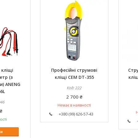
 кліщі
Професійні струмові
Стр
тр (з
кліщі CEM DT-355
кліщ
и) ANENG
222
6L
2 700 ₴
046
Немає в наявності
₴
Н
+380 (99) 626-57-43
ості
ти