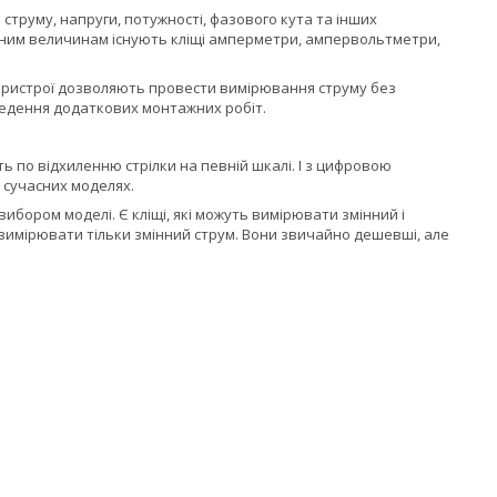
труму, напруги, потужності, фазового кута та інших
аним величинам існують кліщі амперметри, ампервольтметри,
. Пристрої дозволяють провести вимірювання струму без
ведення додаткових монтажних робіт.
ть по відхиленню стрілки на певній шкалі. І з цифровою
 сучасних моделях.
ибором моделі. Є кліщі, які можуть вимірювати змінний і
ть вимірювати тільки змінний струм. Вони звичайно дешевші, але