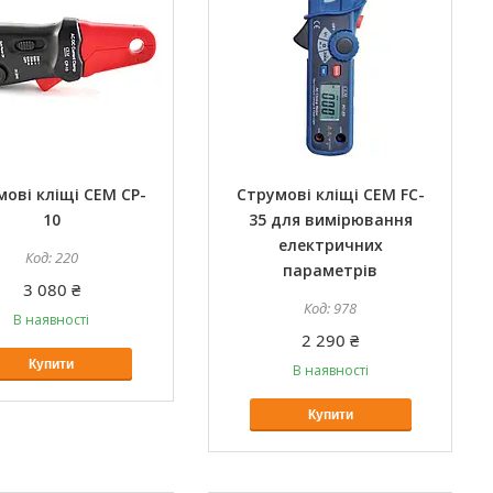
ові кліщі CEM CP-
Струмові кліщі CEM FC-
10
35 для вимірювання
електричних
220
параметрів
3 080 ₴
978
В наявності
2 290 ₴
Купити
В наявності
Купити