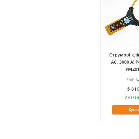
Струмові кліщ
AC, 3000 A) 
PM20
1
5 810
В наявн
Купи