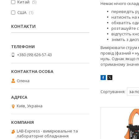
Китай
5
Немає нічого склад
переведіть р
США
1
натисніть на 
обхватіть оди
КОНТАКТИ
розташуйте с
відпустіть кн
зніміть з дис
Вимірювати струм 
провід (фазний + н
+380 (99) 626-57-43
нуль. Однак якщо п
отриманому значе
Олена
Київ, Україна
LAB-Express - вимірювальне та
лабораторне обладнання