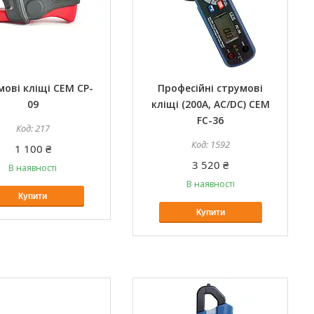
ові кліщі CEM CP-
Професійні струмові
09
кліщі (200A, AC/DC) CEM
FC-36
217
1592
1 100 ₴
3 520 ₴
В наявності
В наявності
Купити
Купити