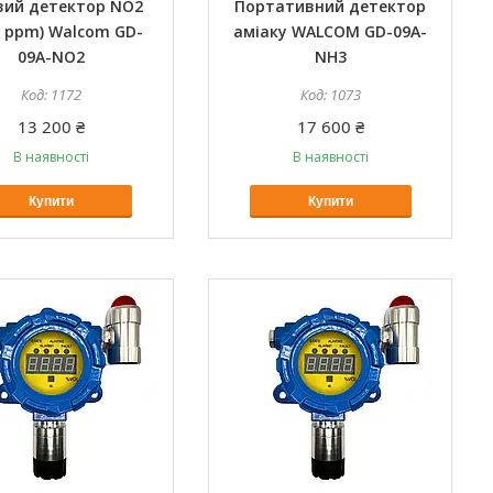
вий детектор NO2
Портативний детектор
0 ppm) Walcom GD-
аміаку WALCOM GD-09A-
09A-NO2
NH3
1172
1073
13 200 ₴
17 600 ₴
В наявності
В наявності
Купити
Купити