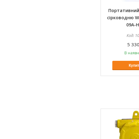
Портативний
cірководню 
09A-H
1
5 330
В наявн
Купи