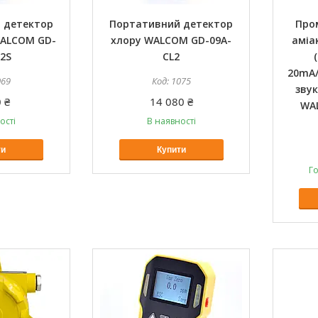
 детектор
Портативний детектор
Про
WALCOM GD-
хлору WALCOM GD-09A-
аміа
2S
CL2
20mA/
069
1075
звук
 ₴
14 080 ₴
WA
ості
В наявності
ти
Купити
Го