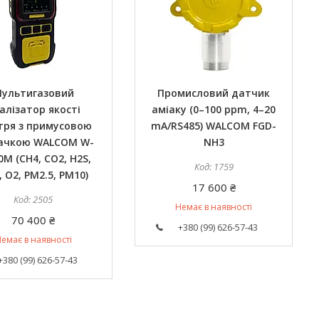
ультигазовий
Промисловий датчик
алізатор якості
аміаку (0–100 ppm, 4–20
тря з примусовою
mA/RS485) WALCOM FGD-
ачкою WALCOM W-
NH3
0M (CH4, CO2, H2S,
1759
 O2, PM2.5, PM10)
17 600 ₴
2505
Немає в наявності
70 400 ₴
+380 (99) 626-57-43
емає в наявності
+380 (99) 626-57-43