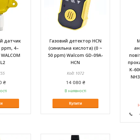
й датчик
Газовий детектор HCN
М
 ppm, 4–
(синильна кислота) (0 ~
ан
) WALCOM
50 ppm) Walcom GD-09A-
пові
L2
HCN
прок
K-60
755
1072
NH3,
0 ₴
14 080 ₴
ості
В наявності
ти
Купити
Н