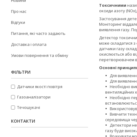
Новини
Токсичними
нази
оксиди азоту (NОх),
Про нас
Застосування детек
Відгуки
Моніторинг віддале
виявлення газу. П
Питання, які часто задають
Детектор токсични
може складатися з
Доставка і оплата
датчики газу склад
окислюється або в
Умови повернення та обміну
перетворювачем в
Основні принцип
ФІЛЬТРИ
Для виявлення
Для виявлення
Датчики якості повітря
Необхідно ви
вентиляційних к
Газоаналізатори
Необхідно пе
встановлюються
Течошукачі
Використовува
Вивчити техно
середовища чере
КОНТАКТИ
Детектори не
газу буде висок
Врахувати мо