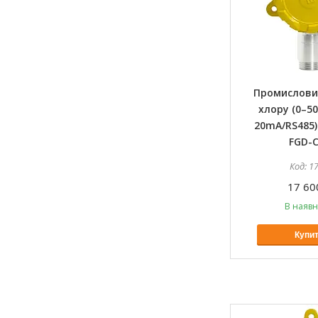
Промислови
хлору (0–50
20mA/RS485
FGD-C
1
17 60
В наявн
Купи