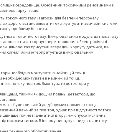
вколишнє середовище. Основними токсичними речовинами є
 свинець, сірку, тощо.
ь токсичного газу і загрози для безпеки персоналу.
єктах дорого встановлювати і експлуатувати звичайні системи
итичну проблему безпеки.
утність токсичного газу. Вимірювальний модуль датчика газу
становлюється в корпусі перетворювача. Електрохімічні
ли цільової газ присутній всередині корпусу датчика, він
ний сигнал, який інтерпретується вимірювальним
ектори необхідно монтувати в найвищій точці.
ори необхідно монтувати в найнижчій точці.
чного потоку повітря. Змонтувати детектори у
явищами, такими як дощ чи повінь. Детектори, що
 впливів.
маті і буде схильний до дії прямих променів сонця.
зазвичай важчий за повітря, однак при відсутності потоку
аз швидше почне підніматися вгору, ніж опускатися вниз.
під високим тиском. В іншому випадку швидкість витоку
ення технічного обслуговування.