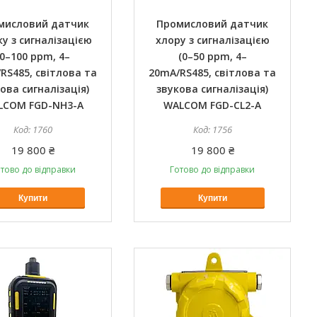
мисловий датчик
Промисловий датчик
ку з сигналізацією
хлору з сигналізацією
(0–100 ppm, 4–
(0–50 ppm, 4–
RS485, світлова та
20mA/RS485, світлова та
ова сигналізація)
звукова сигналізація)
LCOM FGD-NH3-A
WALCOM FGD-CL2-A
1760
1756
19 800 ₴
19 800 ₴
тово до відправки
Готово до відправки
Купити
Купити