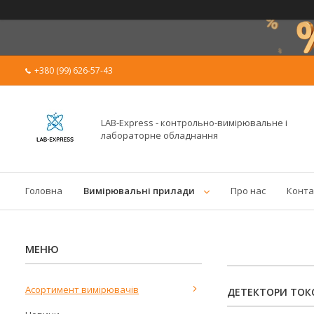
+380 (99) 626-57-43
LAB-Express - контрольно-вимірювальне і
лабораторне обладнання
Головна
Вимірювальні прилади
Про нас
Конта
Асортимент вимірювачів
ДЕТЕКТОРИ ТОКС