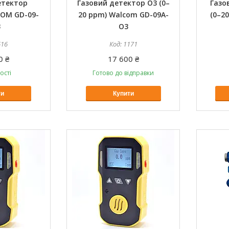
етектор
Газовий детектор O3 (0–
Газо
COM GD-09-
20 ppm) Walcom GD-09A-
(0–2
3
O3
616
1171
0 ₴
17 600 ₴
ості
Готово до відправки
ти
Купити