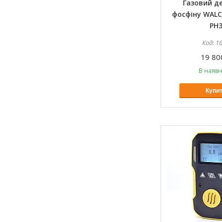
Газовий д
фосфіну WAL
PH
1
19 80
В наявн
Купи