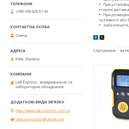
При установц
стороні датчик
+380 (99) 626-57-43
При розміщен
чутливості або
Забезпечити, 
Олена
Київ, Україна
LAB-Express - вимірювальне та
лабораторне обладнання
http://www.lab-express.com.ua
labexpress2024@gmail.com