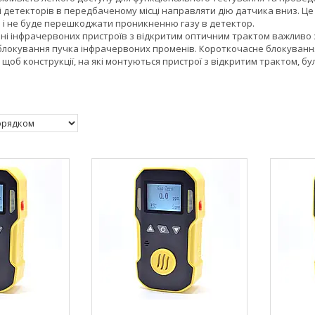
і детекторів в передбаченому місці направляти дію датчика вниз. Ц
а і не буде перешкоджати проникненню газу в детектор.
ні інфрачервоних пристроїв з відкритим оптичним трактом важливо 
 блокування пучка інфрачервоних променів. Короткочасне блокуванн
щоб конструкції, на які монтуються пристрої з відкритим трактом, бу