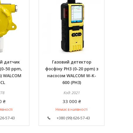
й датчик
Газовий детектор
0-50 ppm,
фосфіну PH3 (0-20 ppm) з
5) WALCOM
насосом WALCOM W-K-
HCL
600 (PH3)
878
2021
0 ₴
33 000 ₴
явності
Немає в наявності
626-57-43
+380 (99) 626-57-43