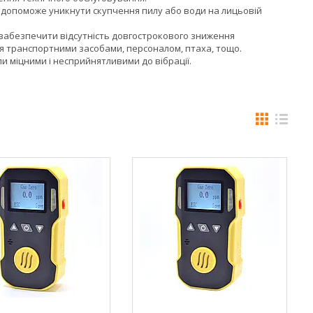
е допоможе уникнути скупчення пилу або води на лицьовій
забезпечити відсутність довгострокового зниження
я транспортними засобами, персоналом, птаха, тощо.
ли міцними і несприйнятливими до вібрації.