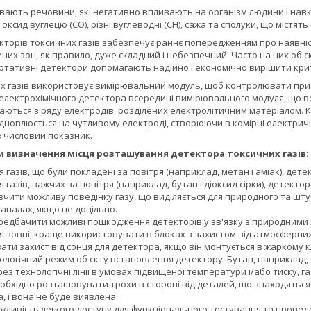
вають речовини, які негативно впливають на організм людини і на
 оксид вуглецю (СО), різні вуглеводні (СН), сажа та сполуки, що містять
торів токсичних газів забезпечує раннє попередженням про наявніст
них зон, як правило, дуже складний і небезпечний. Часто на цих об'
ортативні детектори допомагають надійно і економічно вирішити кр
х газів використовує вимірювальний модуль, щоб контролювати прис
 електрохімічного детектора всередині вимірювального модуля, що в
аються з ряду електродів, розділених електролітичним матеріалом. Ко
ідновлюється на чутливому електроді, створюючи в комірці електрич
 числовий показник.
и визначення місця розташування детектора токсичних газів:
 газів, що були покладені за повітря (наприклад, метан і аміак), дет
 газів, важчих за повітря (наприклад, бутан і діоксид сірки), детект
вчити можливу поведінку газу, що виділяється для природного та шту
аналах, якщо це доцільно.
редбачити можливі пошкодження детекторів у зв'язку з природними 
 зовні, краще використовувати в блоках з захистом від атмосферних
ти захист від сонця для детектора, якщо він монтується в жаркому клі
логічний режим об єкту встановлення детектору. Бутан, наприклад, 
з технологічні лінії в умовах підвищеної температури і/або тиску, г
обхідно розташовувати трохи в стороні від деталей, що знаходяться 
а, і вона не буде виявлена.
жливість легкого доступу для функціонального тестування та провед