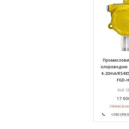
Промислови
хлороводню (
4-20mA/RS48
FGD-
1
17 60
Немає в на
+380 (99) 