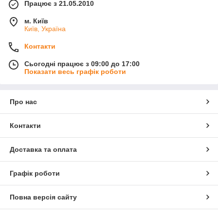
Працює з 21.05.2010
висихають.
м. Київ
Спеціальні добавки в складі барвників роблять їх стійкими до
Київ, Україна
вологи, ультрафіолету, більш чіткими і насиченими. Сканери
кодів зчитують такі зображення безпомилково.
Контакти
Сьогодні працює з 09:00 до 17:00
Показати весь графік роботи
Про нас
Контакти
Доставка та оплата
Графік роботи
Повна версія сайту