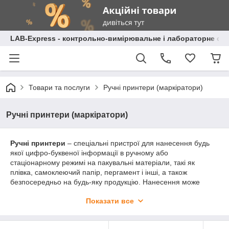
LAB-Express - контрольно-вимірювальне і лабораторне об
Товари та послуги
Ручні принтери (маркіратори)
Ручні принтери (маркіратори)
Ручні принтери
– спеціальні пристрої для нанесення будь
якої цифро-буквеної інформації в ручному або
стаціонарному режимі на пакувальні матеріали, такі як
плівка, самоклеючий папір, пергамент і інші, а також
безпосередньо на будь-яку продукцію. Нанесення може
здійснюватися на будь-які типи поверхонь.
Показати все
Ручні принтери-маркіратори використовуються в тих
випадках, коли товар, що обробляється не переміщається по
автоматизованій конвеєрній лінії. Наприклад, якщо мова йде