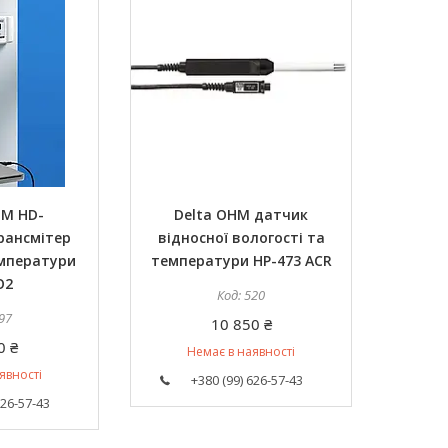
HM HD-
Delta OHM датчик
рансмітер
відносної вологості та
емператури
температури HP-473 ACR
O2
520
97
10 850 ₴
0 ₴
Немає в наявності
явності
+380 (99) 626-57-43
626-57-43