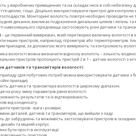
ть у виробничих приміщеннях та на складах несе в собі небезпеку дл
тя цвіллю, тощо. Доцільно використовувати пристрої для контролю во
 господарстві. Моніторинг вологість повітря необхідно проводити не
трудняє дихання, викликає подразнення дихальних шляхів і легень т
і навколишнього середовища застосовують різні датчики та трансміт
і
– це первинний вимірювач, який перетворює величину вологості в і
ти інших пристроїв, наприклад, гігрометрів або термогігрометрів. Ал
им приладом, за допомогою якого вимірюють та контролюють вологі
ка вологості можна визначити відносну вологість – кількість водяної
альних пристроїв пропонують пристрій 2 в 1 – датчик вологості з і
и датчиків та трансмітерів вологості:
і приладу (для побутових потреб можна використовувати датчики з 
сійні прилади).
ість датчика та трансмітера вологості в широкому діапазоні.
я на різку зміну параметрів рівня вологості.
юваність результатів та їх відтворюваність.
оїв від конденсату.
рити пристроїв –вага і розміри;
міни деталей, датчіків та трансмітерів, що вийшли з ладу.
ість до забруднень та можливість застосовувати пристроїв в складни
дизайн та міцний корпус.
нні бути прості в експлуатації;
 довговічність пристроїв.