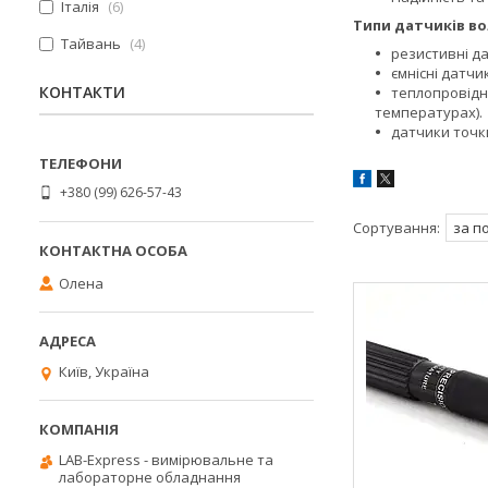
Італія
6
Типи датчиків во
Тайвань
4
резистивні д
ємнісні датчи
КОНТАКТИ
теплопровідні
температурах).
датчики точк
+380 (99) 626-57-43
Олена
Київ, Україна
LAB-Express - вимірювальне та
лабораторне обладнання