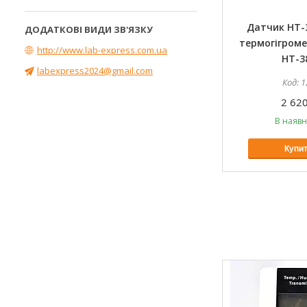
Датчик HT-
термогігроме
http://www.lab-express.com.ua
НТ-3
labexpress2024@gmail.com
1
2 620
В наявн
Купи