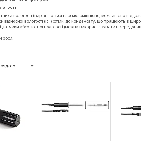
логості:
атчики вологості (вирізняються взаємозамінністю, можливістю віддал
ки відносної вологості (RH) (стійкі до конденсату, що працюють в шир
 датчики абсолютної вологості (можна використовувати в середовища
и роси.