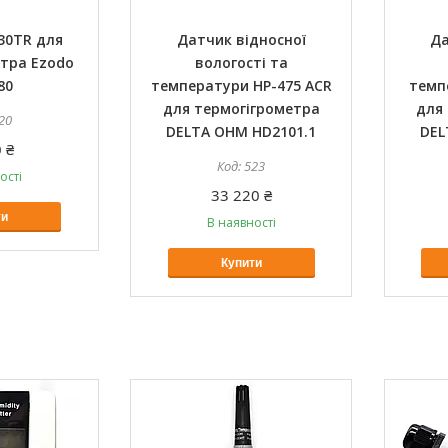
30TR для
Датчик відносної
Да
тра Ezodo
вологості та
80
температури HP-475 ACR
темп
для термогігрометра
для
20
DELTA OHM HD2101.1
DEL
 ₴
523
ості
33 220 ₴
ти
В наявності
Купити