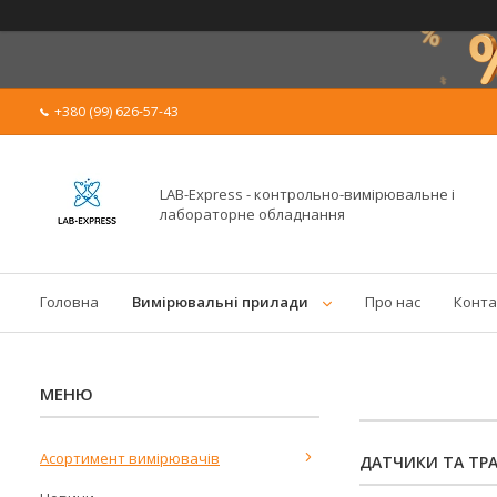
+380 (99) 626-57-43
LAB-Express - контрольно-вимірювальне і
лабораторне обладнання
Головна
Вимірювальні прилади
Про нас
Конта
Асортимент вимірювачів
ДАТЧИКИ ТА ТР