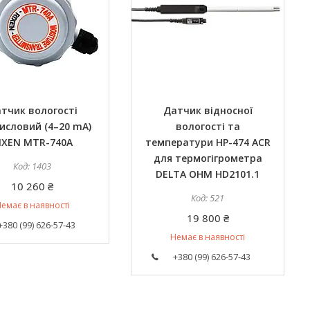
тчик вологості
Датчик відносної
исловий (4–20 mA)
вологості та
IXEN MTR-740A
температури HP-474 ACR
для термогігрометра
1403
DELTA OHM HD2101.1
10 260 ₴
521
емає в наявності
19 800 ₴
+380 (99) 626-57-43
Немає в наявності
+380 (99) 626-57-43