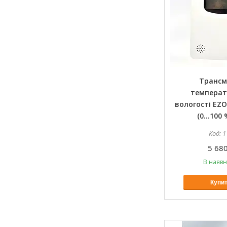
Трансм
температ
вологості EZ
(0…100 
1
5 680
В наявн
Купи