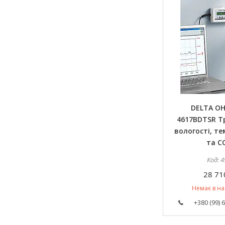
DELTA O
4617BDTSR Т
вологості, т
та C
4
28 71
Немає в на
+380 (99) 