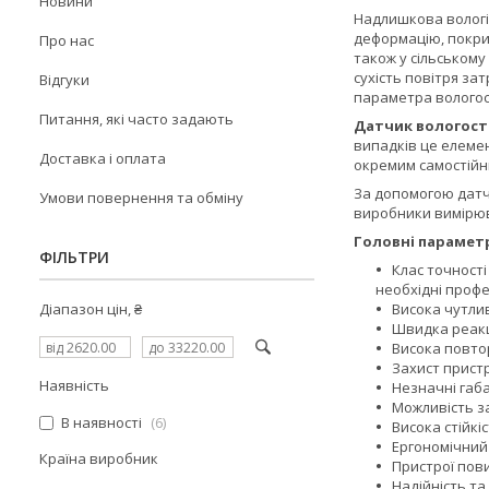
Новини
Надлишкова вологіс
деформацію, покрит
Про нас
також у сільському
сухість повітря за
Відгуки
параметра вологост
Питання, які часто задають
Датчик вологост
випадків це елемен
Доставка і оплата
окремим самостійн
За допомогою датчи
Умови повернення та обміну
виробники вимірюв
Головні параметр
ФІЛЬТРИ
Клас точност
необхідні профе
Діапазон цін, ₴
Висока чутлив
Швидка реакці
Висока повтор
Захист пристр
Наявність
Незначні габа
Можливість за
В наявності
6
Висока стійк
Ергономічний 
Країна виробник
Пристрої пови
Надійність та