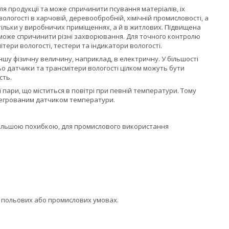
я продукції та може спричинити псування матеріалів, їх
логості в харчовій, деревообробній, хімічній промисловості, а
 тільки у виробничих приміщеннях, а й в житлових. Підвищена
а може спричинити різні захворювання. Для точного контролю
ери вологості, тестери та індикатори вологості.
ншу фізичну величину, наприклад, в електричну. У більшості
ьо датчики та трансмітери вологості цілком можуть бути
сть.
 пари, що міститься в повітрі при певній температури. Тому
нтегрованим датчиком температури.
більшою похибкою, для промислового використання
х польових або промислових умовах.