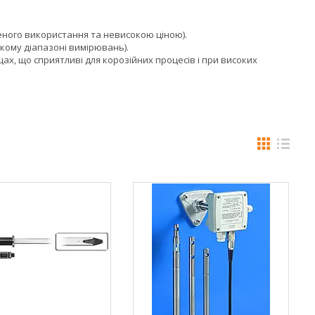
еного використання та невисокою ціною).
окому діапазоні вимірювань).
х, що сприятливі для корозійних процесів і при високих