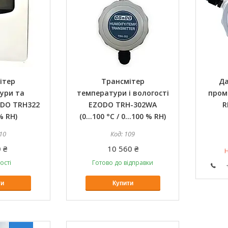
ітер
Трансмітер
Да
ури та
температури і вологості
пром
ODO TRH322
EZODO TRH-302WA
R
% RH)
(0...100 °C / 0…100 % RH)
10
109
 ₴
10 560 ₴
Н
ості
Готово до відправки
ти
Купити