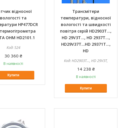
тчик відносної
Трансмітери
вологості та
температури, відносної
ератури HP477DCR
вологості та швидкості
 термогігрометра
повітря серій HD2903T…,
TA OHM HD2101.1
HD 29V3T…, HD 2937T…,
HD29V37T…HD 29371T…,
524
HD
30 360 ₴
HD2903T…, HD 29V3T,
В наявності
14 238 ₴
Купити
В наявності
Купити