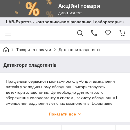
LAB-Express - контрольно-вимірювальне і лабораторне об
Товари та послуги
Детектори хладогентів
Детектори хладогентів
Працівники сервісної і монтажною служб для визначення
витоків у холодильному обладнанні використовують
детектори хладогентів. Це необхідно для контролю
збереження холодоагенту в системі, захисту обладнання і
зменшення виділення летючих компонентів. Ефективне
виявлення витоку холодоагенту життєво важливо для
Показати все
забезпечення безпеки, а також максимізація
енергоефективності та мінімізація експлуатаційних витрат.
Чим загрожує витік холодоагенту, який прилад