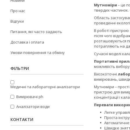
Новини
Мутноміри
– це п
твердих частинок. І
Про нас
Область застосуван
Відгуки
проведенні екологі
В роботі пристрою 
Питання, які часто задають
після чого відобра
розташовуються під
Доставка і оплата
потрапляють на дат
Умови повернення та обміну
Сучасні моделі кал
Портативні прил
можливість вибору
ФІЛЬТРИ
Високоточні
лабор
вимірювань, швидкі
Медичні та лабораторні аналізатори
Мутноміри – прості
пристрою для вимі
Вимірювачі ph
концентрації і кал
Переваги викори
Аналізатори води
Легке управлі
Проста інстр
КОНТАКТИ
Автоматичне 
Швидке знятт