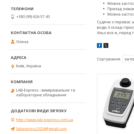
Можна застосо
Прилад знімає
Можна застос
+380 (99) 626-57-43
Судячи з переваг,
води, її склад і п
Альо все ж, перед 
Олена
Київ, Україна
LAB-Express - вимірювальне та
лабораторне обладнання
http://www.lab-express.com.ua
labexpress2024@gmail.com