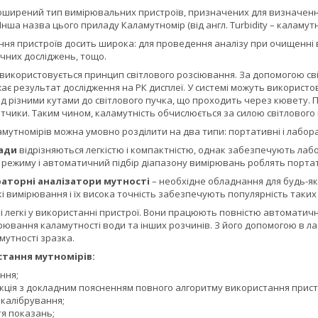
оширений тип вимірювальних пристроїв, призначених для визначення
нша назва цього приладу Каламутномір (від англ. Turbidity – каламутн
ня пристроїв досить широка: для проведення аналізу при очищенні в
чних досліджень, тощо.
використовується принцип світлового розсіювання. За допомогою світ
жає результат дослідження на РК дисплеї. У системі можуть використову
 різними кутами до світлового пучка, що проходить через кювету. П
чики. Таким чином, каламутність обчислюється за силою світлового 
амутномірів можна умовно розділити на два типи: портативні і лабора
ади
відрізняються легкістю і компактністю, однак забезпечують лаб
 режиму і автоматичний підбір діапазону вимірювань роблять портат
аторні аналізатори мутності
– необхідне обладнання для будь-як
 вимірювання і їх висока точність забезпечують популярність таких 
 і легкі у використанні пристрої. Вони працюють повністю автоматич
рювання каламутності води та інших розчинів. З його допомогою в 
амутності зразка.
стання мутномірів:
ння;
укція з докладним поясненням повного алгоритму використання прис
калібрування;
я показань;