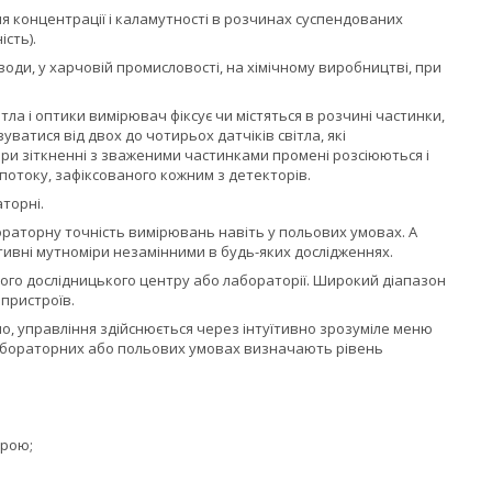
 концентрації і каламутності в розчинах суспендованих
ість).
оди, у харчовій промисловості, на хімічному виробництві, при
ла і оптики вимірювач фіксує чи містяться в розчині частинки,
ватися від двох до чотирьох датчіків світла, які
ри зіткненні з зваженими частинками промені розсіюються і
потоку, зафіксованого кожним з детекторів.
торні.
ораторну точність вимірювань навіть у польових умовах. А
ивні мутноміри незамінними в будь-яких дослідженнях.
ого дослідницького центру або лабораторії. Широкий діапазон
пристроїв.
но, управління здійснюється через інтуїтивно зрозуміле меню
лабораторних або польових умовах визначають рівень
трою;