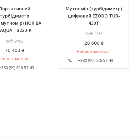
Портативний
Мутномір (турбідиметр)
турбідиметр
цифровий EZODO TUB-
амутномір) HORIBA
430T
LAQUA TB220-K
1116
2462
28 600 ₴
70 400 ₴
Немає в наявності
емає в наявності
+380 (99) 626-57-43
+380 (99) 626-57-43