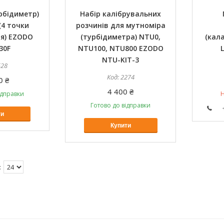
рбідиметр)
Набір калібрувальних
4 точки
розчинів для мутноміра
ня) EZODO
(турбідиметра) NTU0,
(кал
30F
NTU100, NTU800 EZODO
NTU-KIT-3
528
2274
0 ₴
4 400 ₴
ідправки
Н
Готово до відправки
ти
Купити