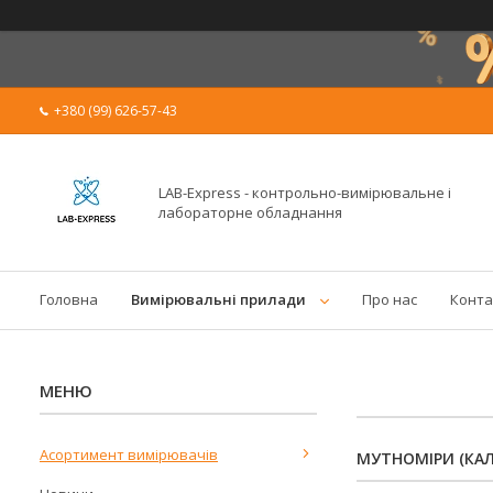
+380 (99) 626-57-43
LAB-Express - контрольно-вимірювальне і
лабораторне обладнання
Головна
Вимірювальні прилади
Про нас
Конта
Асортимент вимірювачів
МУТНОМІРИ (КА