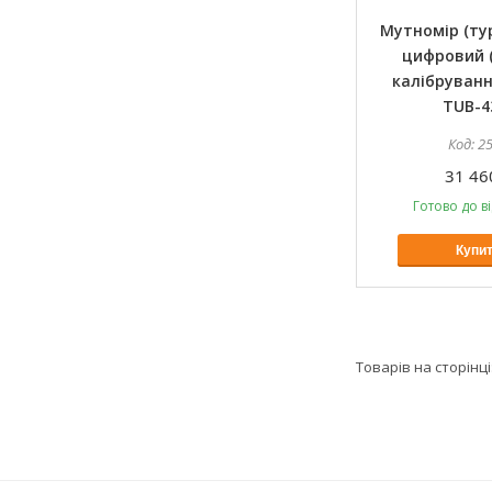
Мутномір (ту
цифровий (
калібруван
TUB-4
2
31 46
Готово до в
Купи