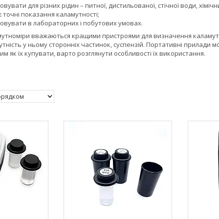
вувати для різних рідин – питної, дистильованої, стічної води, хімічни
 точні показання каламутності;
овувати в лабораторних і побутових умовах.
 мутноміри вважаються кращими пристроями для визначення каламутн
рисутність у ньому сторонніх частинок, суспензій. Портативні прилади
тим як їх купувати, варто розглянути особливості їх використання.