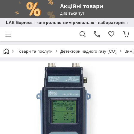
LAB-Express - контрольно-вимірювальне і лабораторне об
Товари та послуги
Детектори чадного газу (СО)
Вимі