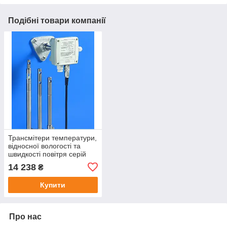
Подібні товари компанії
Трансмітери температури,
відносної вологості та
швидкості повітря серій
HD2903T…, HD 29V3T…,
14 238
₴
HD 2937T…, HD29V37T…
HD 29371T…, HD
Купити
Про нас