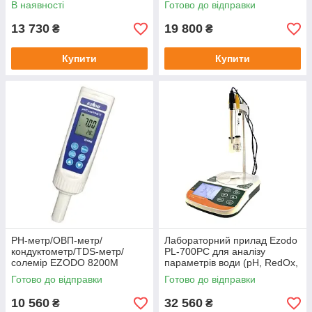
В наявності
Готово до відправки
13 730
19 800
₴
₴
Купити
Купити
PH-метр/ОВП-метр/
Лабораторний прилад Ezodo
кондуктометр/TDS-метр/
PL-700PC для аналізу
солемір EZODO 8200M
параметрів води (рН, RedOx,
Cond, TDS, Salt, Temp)
Готово до відправки
Готово до відправки
10 560
32 560
₴
₴