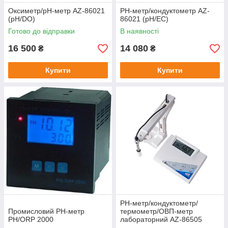
Оксиметр/pH-метр AZ-86021
PH-метр/кондуктометр AZ-
(pH/DO)
86021 (pH/EC)
Готово до відправки
В наявності
16 500
14 080
₴
₴
Купити
Купити
PH-метр/кондуктометр/
Промисловий PH-метр
термометр/ОВП-метр
PH/ORP 2000
лабораторний AZ-86505