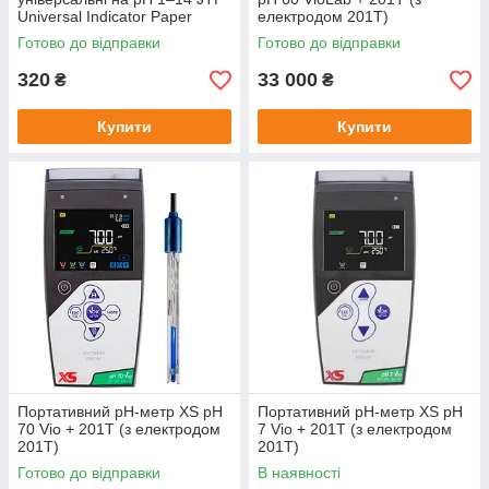
Universal Indicator Paper
електродом 201T)
(рулон 5 м)
Готово до відправки
Готово до відправки
320
33 000
₴
₴
Купити
Купити
Портативний pH-метр XS pH
Портативний pH-метр XS pH
70 Vio + 201T (з електродом
7 Vio + 201T (з електродом
201T)
201T)
Готово до відправки
В наявності