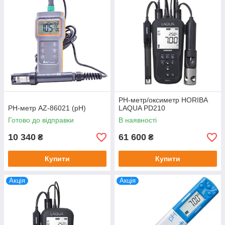
PH-метр/оксиметр HORIBA
PH-метр AZ-86021 (pH)
LAQUA PD210
Готово до відправки
В наявності
10 340
61 600
₴
₴
Купити
Купити
Акція
Акція