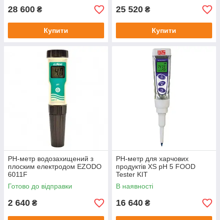
28 600
25 520
₴
₴
Купити
Купити
РН-метр водозахищений з
PH-метр для харчових
плоским електродом EZODO
продуктів XS pH 5 FOOD
6011F
Tester KIT
Готово до відправки
В наявності
2 640
16 640
₴
₴