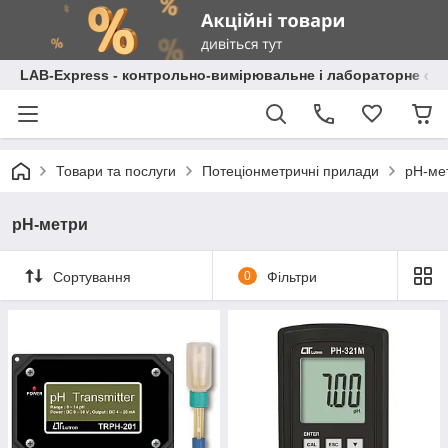
LAB-Express - контрольно-вимірювальне і лабораторне об
Товари та послуги
Потеціонметричні прилади
pH-ме
pH-метри
Сортування
0
Фільтри