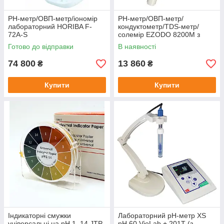
PH-метр/ОВП-метр/іономір
PH-метр/ОВП-метр/
лабораторний HORIBA F-
кондуктометр/TDS-метр/
72A-S
солемір EZODO 8200M з
ОВП-електродом 8000EO
Готово до відправки
В наявності
74 800
13 860
₴
₴
Купити
Купити
Індикаторні смужки
Лабораторний pH-метр XS
універсальні на pH 1–14 JTP
pH 60 VioLab + 201T (з