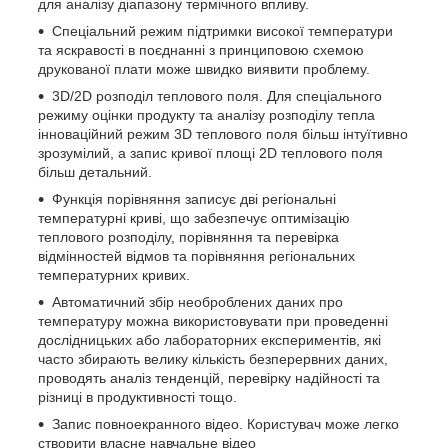
для аналізу діапазону термічного впливу.
Спеціальний режим підтримки високої температури
та яскравості в поєднанні з принциповою схемою
друкованої плати може швидко виявити проблему.
3D/2D розподіл теплового поля. Для спеціального
режиму оцінки продукту та аналізу розподілу тепла
інноваційний режим 3D теплового поля більш інтуїтивно
зрозумілий, а запис кривої площі 2D теплового поля
більш детальний.
Функція порівняння записує дві регіональні
температурні криві, що забезпечує оптимізацію
теплового розподілу, порівняння та перевірка
відмінностей відмов та порівняння регіональних
температурних кривих.
Автоматичний збір необроблених даних про
температуру можна використовувати при проведенні
дослідницьких або лабораторних експериментів, які
часто збирають велику кількість безперервних даних,
проводять аналіз тенденцій, перевірку надійності та
різниці в продуктивності тощо.
Запис повноекранного відео. Користувач може легко
створити власне навчальне відео