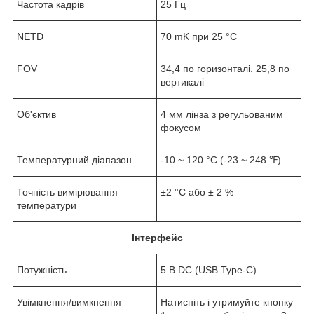
Частота кадрів
25 Гц
NETD
70 mK при 25 °C
FOV
34,4 по горизонталі. 25,8 по
вертикалі
Об'єктив
4 мм лінза з регульованим
фокусом
Температурний діапазон
-10 ~ 120 °С (-23 ~ 248 ℉)
Точність вимірювання
±2 °С або ± 2 %
температури
Інтерфейс
Потужність
5 В DC (USB Type-C)
Увімкнення/вимкнення
Натисніть і утримуйте кнопку