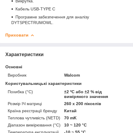
Викрутка.
Кабель USB-TYPE C
Програмне забезпечення для аналізу
DYTSPECTRUMOWL.
Приховати
Характеристики
Основні
Виробник
Walcom
Користувальницькі характеристики
Похибка (°C)
±2 ºC або ±2 % від
виміряного значення
Розмір ІЧ матриці
260 х 200 пікселів
Країна реєстрації бренду
Китай
Теплова чутливість (NETD)
70 mK
Діапазон вимірювання (°C)
10 ~ 120 °С
Температура експлуатації
-10 ~ 55 °С