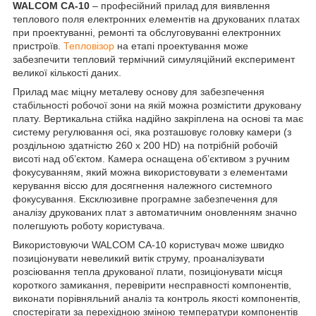
WALCOM CA-10
– професійний прилад для виявлення
теплового поля електронних елементів на друкованих платах
при проектуванні, ремонті та обслуговуванні електронних
пристроїв.
Тепловізор
на етапі проектування може
забезпечити тепловий термічний симуляційний експеримент
великої кількості даних.
Прилад має міцну металеву основу для забезпечення
стабільності робочої зони на якій можна розмістити друковану
плату. Вертикальна стійка надійно закріплена на основі та має
систему регулювання осі, яка розташовує головку камери (з
роздільною здатністю 260 х 200 HD) на потрібній робочій
висоті над об’єктом. Камера оснащена об’єктивом з ручним
фокусуванням, який можна використовувати з елементами
керування віссю для досягнення належного системного
фокусування. Ексклюзивне програмне забезпечення для
аналізу друкованих плат з автоматичним оновленням значно
полегшують роботу користувача.
Використовуючи WALCOM CA-10 користувач може швидко
позиціонувати невеликий витік струму, проаналізувати
розсіювання тепла друкованої плати, позиціонувати місця
короткого замикання, перевірити несправності компонентів,
виконати порівняльний аналіз та контроль якості компонентів,
спостерігати за перехідною зміною температури компонентів