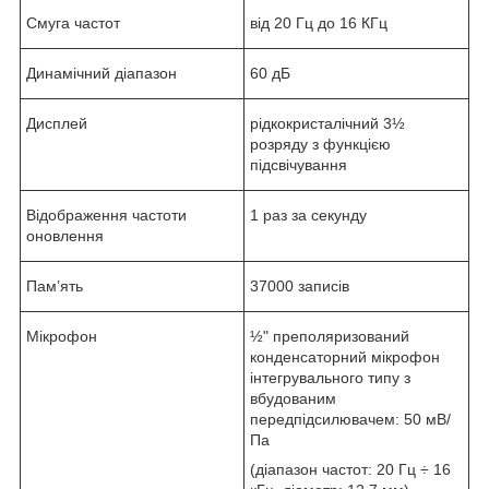
Смуга частот
від 20 Гц до 16 КГц
Динамічний діапазон
60 дБ
Дисплей
рідкокристалічний 3½
розряду з функцією
підсвічування
Відображення частоти
1 раз за секунду
оновлення
Пам’ять
37000 записів
Мікрофон
½" преполяризований
конденсаторний мікрофон
інтегрувального типу з
вбудованим
передпідсилювачем: 50 мВ/
Па
(діапазон частот: 20 Гц ÷ 16