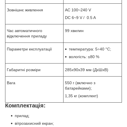
Зовнішнє живлення
AC 100~240 V
DC 6~9 V / 0.5 A
Час автоматичного
99 хвилин
відключення приладу
Параметри експлуатації
температура: 5÷40 °C;
вологість: ≤80 %
Габаритні розміри
285x90x39 мм (ДхШхВ)
Вага
550 г (включно з
батарейками);
1,35 кг (комплект)
Комплектація:
прилад;
вітрозахисний екран;