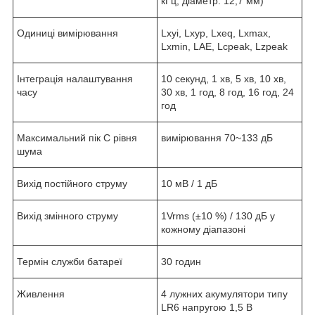
кГц, діаметр: 12,7 мм)
Одиниці вимірювання
Lxyi, Lxyp, Lxeq, Lxmax,
Lxmin, LAE, Lcpeak, Lzpeak
Інтеграція налаштування
10 секунд, 1 хв, 5 хв, 10 хв,
часу
30 хв, 1 год, 8 год, 16 год, 24
год
Максимальний пік C рівня
вимірювання 70~133 дБ
шума
Вихід постійного струму
10 мВ / 1 дБ
Вихід змінного струму
1Vrms (±10 %) / 130 дБ у
кожному діапазоні
Термін служби батареї
30 годин
Живлення
4 лужних акумулятори типу
LR6 напругою 1,5 В