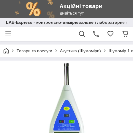
LAB-Express - контрольно-вимірювальне і лабораторне об
Товари та послуги
Акустика (Шумоміри)
Шумомір 1 