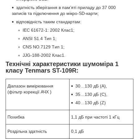
здатність зберігання в пам’яті приладу до 37 000
записів та підключення до мікро-SD-карти;
відповідність таким стандартам:
IEC 61672-1: 2002 Клас1;
ANSI S1.4 Тип 1;
CNS NO.7129 Tип 1;
JJG-188-2002 Клас1.
Технічні характеристики шумоміра 1
класу Tenmars ST-109R:
Діапазон вимірювання
30…130 дБ (A),
(фільтр корекції АЧХ )
35…130 дБ (С),
40…130 дБ (Z)
Похибка
1,1 дБ при частоті 1 кГц
Роздільна здатність
0,1 дБ