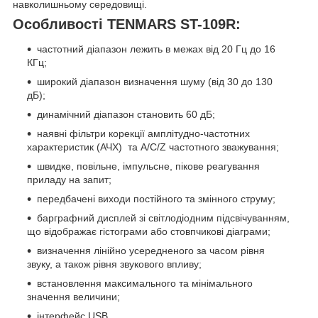
навколишньому середовищі.
Особливості TENMARS ST-109R:
частотний діапазон лежить в межах від 20 Гц до 16
КГц;
широкий діапазон визначення шуму (від 30 до 130
дБ);
динамічний діапазон становить 60 дБ;
наявні фільтри корекції амплітудно-частотних
характеристик (АЧХ) та A/C/Z частотного зважування;
швидке, повільне, імпульсне, пікове реагування
приладу на запит;
передбачені виходи постійного та змінного струму;
барграфний дисплей зі світлодіодним підсвічуванням,
що відображає гістограми або стовпчикові діаграми;
визначення лінійно усередненого за часом рівня
звуку, а також рівня звукового впливу;
встановлення максимального та мінімального
значення величини;
інтерфейс USB.