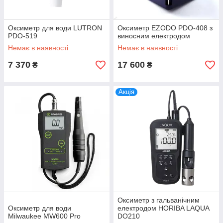
Оксиметр для води LUTRON
Оксиметр EZODO PDO-408 з
PDO-519
виносним електродом
Немає в наявності
Немає в наявності
7 370
17 600
₴
₴
Акція
Оксиметр з гальванічним
Оксиметр для води
електродом HORIBA LAQUA
Milwaukee MW600 Pro
DO210