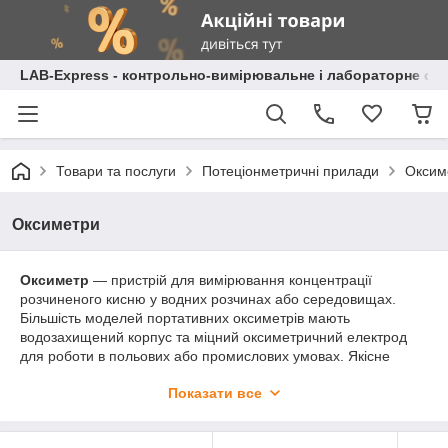
LAB-Express - контрольно-вимірювальне і лабораторне об
Товари та послуги
Потеціонметричні прилади
Оксим
Оксиметри
Оксиметр
— пристрій для вимірювання концентрації
розчиненого кисню у водних розчинах або середовищах.
Більшість моделей портативних оксиметрів мають
водозахищений корпус та міцний оксиметричний електрод
для роботи в польових або промислових умовах. Якісне
вимірювальне обладнання забезпечить точні та надійні
Показати все
вимірювання навіть в умовах високої каламутності води.
Галузі застосування оксиметрів