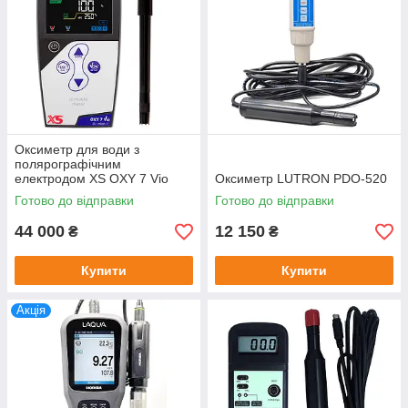
на панелі.
Наш інтернет магазин пропонує широкий асортимент,
конкурентоспроможні ціни, гарантійне і післягарантійне
обслуговування оксиметрів на базі власного сервіс-центру.
Наші менеджери надають професійну консультацію стосовно
продукції та її використання і допоможуть підібрати
найкращий оксиметр саме в інтернет-магазині
Оксиметр для води з
полярографічним
електродом XS OXY 7 Vio
Оксиметр LUTRON PDO-520
(кабель 3 м)
Готово до відправки
Готово до відправки
44 000
12 150
₴
₴
Купити
Купити
Акція