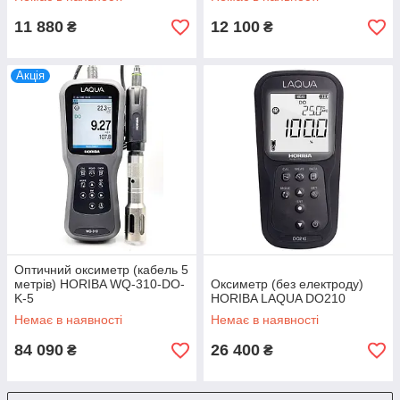
11 880
12 100
₴
₴
Акція
Оптичний оксиметр (кабель 5
метрів) HORIBA WQ-310-DO-
Оксиметр (без електроду)
K-5
HORIBA LAQUA DO210
Немає в наявності
Немає в наявності
84 090
26 400
₴
₴