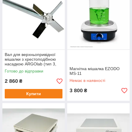
Вал для верхньопривідної
мішалки з хрестоподібною
насадкою ARGOlab (тип 3,
довжина 40 см)
Магнітна мішалка EZODO
Готово до відправки
MS-11
2 860
Немає в наявності
₴
3 800
₴
Купити