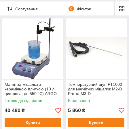
Сортування
0
Фільтри
Магнітна мішалка з
Температурний щуп PT1000
керамічною плиткою (10 л,
для магнітних мішалок M2-D
цифрова, до 550 °C) ARGO-
Pro та M3-D
LAB M3-D
Готово до відправки
В наявності
40 480
5 860
₴
₴
Купити
Купити